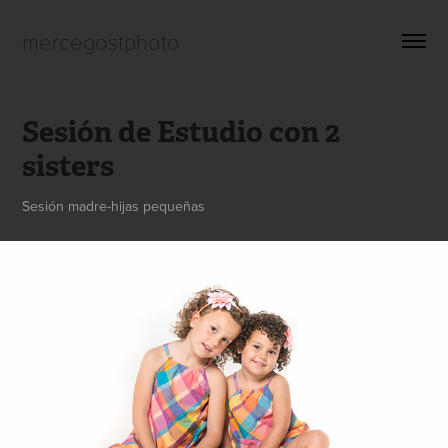
mercegostphoto
Sesión de Estudio con 2 
sisters
Sesión madre-hijas pequeñas